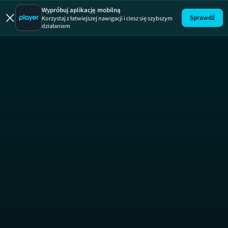
Druga szansa
Wypróbuj aplikację mobilną
Sprawdź
Korzystaj z łatwiejszej nawigacji i ciesz się szybszym
działaniem