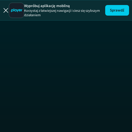
Druga szansa
Wypróbuj aplikację mobilną
Sprawdź
Korzystaj z łatwiejszej nawigacji i ciesz się szybszym
działaniem