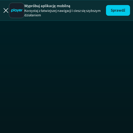
Diagnoza
Wypróbuj aplikację mobilną
Sprawdź
Korzystaj z łatwiejszej nawigacji i ciesz się szybszym
działaniem