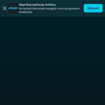
Diagnoza
Wypróbuj aplikację mobilną
Sprawdź
Korzystaj z łatwiejszej nawigacji i ciesz się szybszym
działaniem