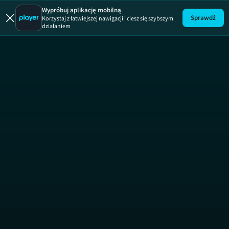
Detektywi
Wypróbuj aplikację mobilną
Sprawdź
Korzystaj z łatwiejszej nawigacji i ciesz się szybszym
działaniem