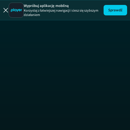
Detektywi
Wypróbuj aplikację mobilną
Sprawdź
Korzystaj z łatwiejszej nawigacji i ciesz się szybszym
działaniem