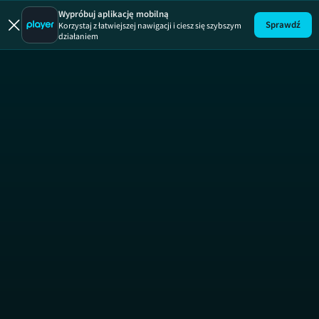
Detektywi
Wypróbuj aplikację mobilną
Sprawdź
Korzystaj z łatwiejszej nawigacji i ciesz się szybszym
działaniem