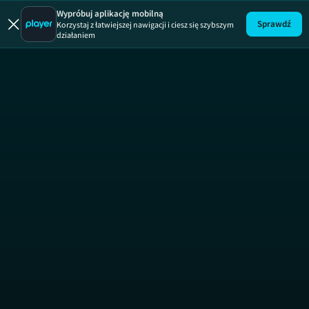
Detektywi
Wypróbuj aplikację mobilną
Sprawdź
Korzystaj z łatwiejszej nawigacji i ciesz się szybszym
działaniem