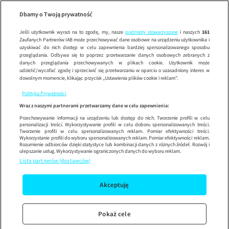
Detektywi
ODCINE
Wypróbuj aplikację mobilną
Dbamy o Twoją prywatność
Sprawdź
Korzystaj z łatwiejszej nawigacji i ciesz się szybszym
działaniem
Jeśli użytkownik wyrazi na to zgodę, my, nasze
podmioty stowarzyszone
i naszych
161
Zaufanych Partnerów IAB może przechowywać dane osobowe na urządzeniu użytkownika i
uzyskiwać do nich dostęp w celu zapewnienia bardziej spersonalizowanego sposobu
przeglądania. Odbywa się to poprzez przetwarzanie danych osobowych zebranych z
danych przeglądania przechowywanych w plikach cookie. Użytkownik może
udzielić/wycofać zgodę i sprzeciwić się przetwarzaniu w oparciu o uzasadniony interes w
dowolnym momencie, klikając przycisk „Ustawienia plików cookie i reklam”.
Polityka Prywatności
Wraz z naszymi partnerami przetwarzamy dane w celu zapewnienia:
Przechowywanie informacji na urządzeniu lub dostęp do nich. Tworzenie profili w celu
personalizacji treści. Wykorzystywanie profili w celu doboru spersonalizowanych treści.
Tworzenie profili w celu spersonalizowanych reklam. Pomiar efektywności treści.
Wykorzystanie profili do wyboru spersonalizowanych reklam. Pomiar efektywności reklam.
Rozumienie odbiorców dzięki statystyce lub kombinacji danych z różnych źródeł. Rozwój i
ulepszanie usług. Wykorzystywanie ograniczonych danych do wyboru reklam.
Lista partnerów (dostawców)
Akceptuję
Pokaż cele