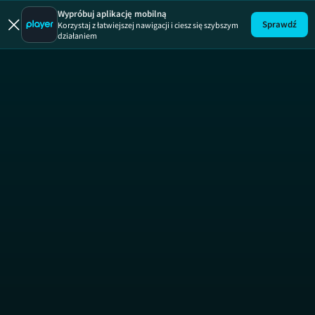
Wypróbuj aplikację mobilną
Sprawdź
Korzystaj z łatwiejszej nawigacji i ciesz się szybszym
działaniem
Brzydula