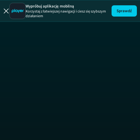
Wypróbuj aplikację mobilną
Sprawdź
Korzystaj z łatwiejszej nawigacji i ciesz się szybszym
działaniem
Brzydula