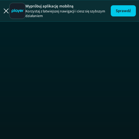
Brzydula
Wypróbuj aplikację mobilną
Sprawdź
Korzystaj z łatwiejszej nawigacji i ciesz się szybszym
działaniem