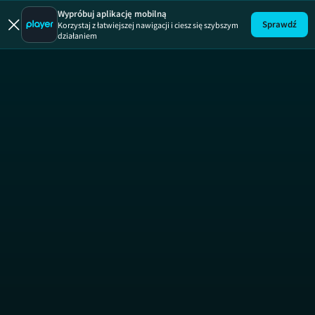
Brzydula
Wypróbuj aplikację mobilną
Sprawdź
Korzystaj z łatwiejszej nawigacji i ciesz się szybszym
działaniem