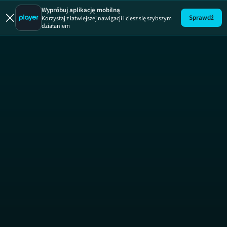
Brzydula
Wypróbuj aplikację mobilną
Sprawdź
Korzystaj z łatwiejszej nawigacji i ciesz się szybszym
działaniem