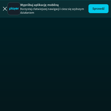
Brzydula
Wypróbuj aplikację mobilną
Sprawdź
Korzystaj z łatwiejszej nawigacji i ciesz się szybszym
działaniem