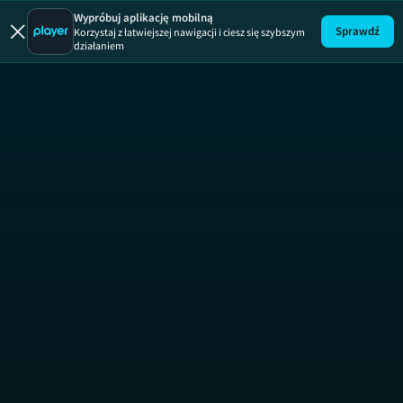
Brzydula
Wypróbuj aplikację mobilną
Sprawdź
Korzystaj z łatwiejszej nawigacji i ciesz się szybszym
działaniem