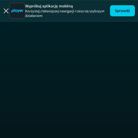
Brzydula
Wypróbuj aplikację mobilną
Sprawdź
Korzystaj z łatwiejszej nawigacji i ciesz się szybszym
działaniem