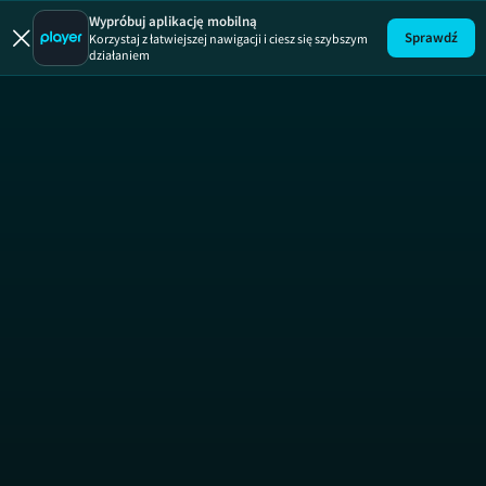
Brzydula
Wypróbuj aplikację mobilną
Sprawdź
Korzystaj z łatwiejszej nawigacji i ciesz się szybszym
działaniem