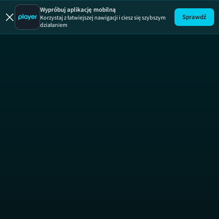
Brzydula
Wypróbuj aplikację mobilną
Sprawdź
Korzystaj z łatwiejszej nawigacji i ciesz się szybszym
działaniem