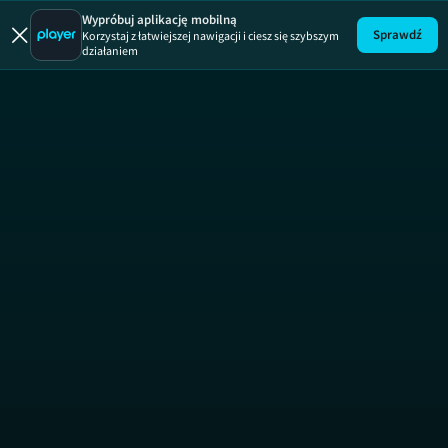
Brzydula
Wypróbuj aplikację mobilną
Sprawdź
Korzystaj z łatwiejszej nawigacji i ciesz się szybszym
działaniem