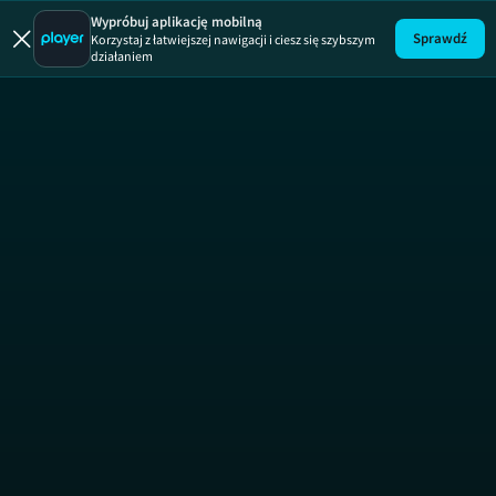
Brzydula
Wypróbuj aplikację mobilną
Sprawdź
Korzystaj z łatwiejszej nawigacji i ciesz się szybszym
działaniem