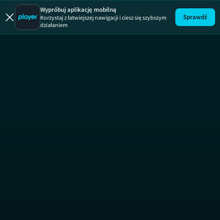
Behawiorysta
Wypróbuj aplikację mobilną
Sprawdź
Korzystaj z łatwiejszej nawigacji i ciesz się szybszym
działaniem