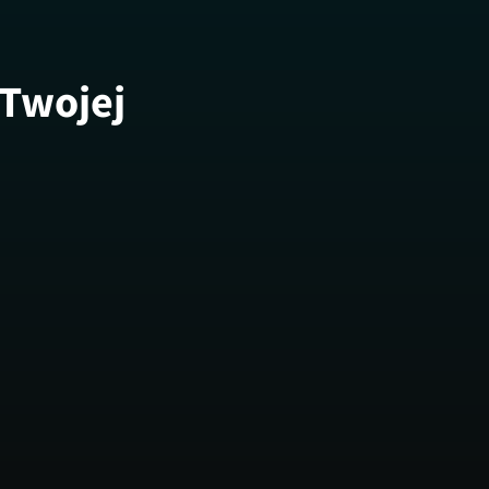
 Twojej