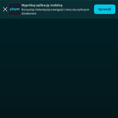
19 +
ODCINEK 602
19 +
Wypróbuj aplikację mobilną
Sprawdź
Korzystaj z łatwiejszej nawigacji i ciesz się szybszym
działaniem