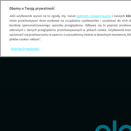
19 +
OD
Dbamy o Twoją prywatność
Jeśli użytkownik wyrazi na to zgodę, my, nasze
podmioty stowarzyszone
i naszych
16
może przechowywać dane osobowe na urządzeniu użytkownika i uzyskiwać do nich d
bardziej spersonalizowanego sposobu przeglądania. Odbywa się to poprzez przetw
zebranych z danych przeglądania przechowywanych w plikach cookie. Użytkownik może
sprzeciwić się przetwarzaniu w oparciu o uzasadniony interes w dowolnym momencie, kli
plików cookie i reklam”.
Polityka Prywatności