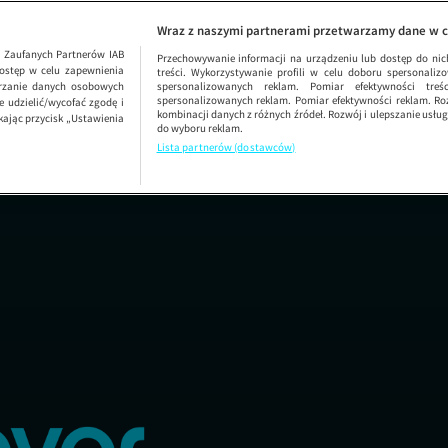
CINEK 546
19 +
Wraz z naszymi partnerami przetwarzamy dane w c
1
Zaufanych Partnerów IAB
Przechowywanie informacji na urządzeniu lub dostęp do nich.
ostęp w celu zapewnienia
treści. Wykorzystywanie profili w celu doboru spersonalizo
arzanie danych osobowych
spersonalizowanych reklam. Pomiar efektywności treś
spersonalizowanych reklam. Pomiar efektywności reklam. Roz
 udzielić/wycofać zgodę i
kombinacji danych z różnych źródeł. Rozwój i ulepszanie usł
kając przycisk „Ustawienia
do wyboru reklam.
Lista partnerów (dostawców)