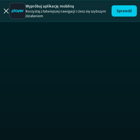
19 +
ODCINEK 535
19 +
Wypróbuj aplikację mobilną
Sprawdź
Korzystaj z łatwiejszej nawigacji i ciesz się szybszym
działaniem