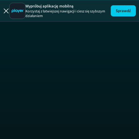
19 +
ODCINEK 491
Wypróbuj aplikację mobilną
Sprawdź
Korzystaj z łatwiejszej nawigacji i ciesz się szybszym
działaniem