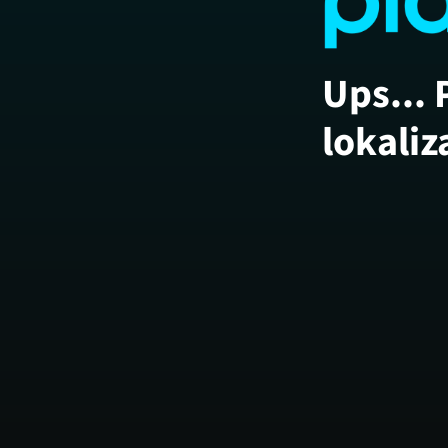
Ups... 
lokaliz