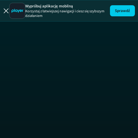
19 +
ODCINEK 334
19 +
Wypróbuj aplikację mobilną
Sprawdź
Korzystaj z łatwiejszej nawigacji i ciesz się szybszym
działaniem