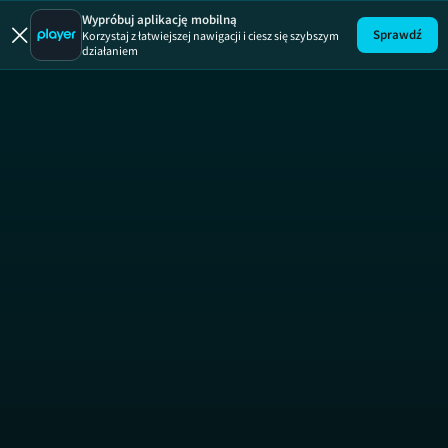
19 +
ODCINEK 243
19 +
Wypróbuj aplikację mobilną
Sprawdź
Korzystaj z łatwiejszej nawigacji i ciesz się szybszym
działaniem