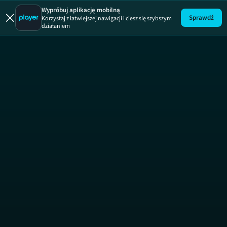
19 +
ODCINEK 195
19 +
Wypróbuj aplikację mobilną
Sprawdź
Korzystaj z łatwiejszej nawigacji i ciesz się szybszym
działaniem