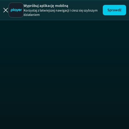
19 +
ODCINEK 147
19 +
Wypróbuj aplikację mobilną
Sprawdź
Korzystaj z łatwiejszej nawigacji i ciesz się szybszym
działaniem