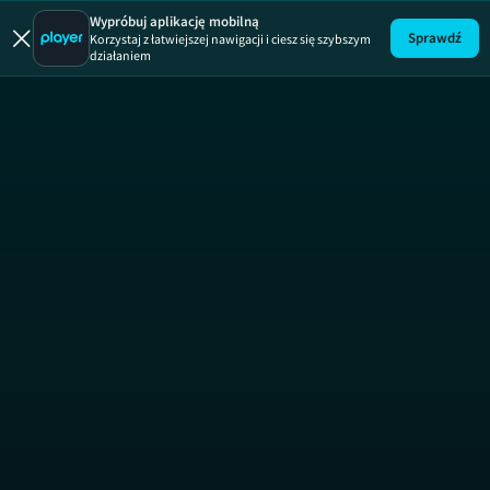
19 +
ODCINEK 12
19 +
Wypróbuj aplikację mobilną
Sprawdź
Korzystaj z łatwiejszej nawigacji i ciesz się szybszym
działaniem