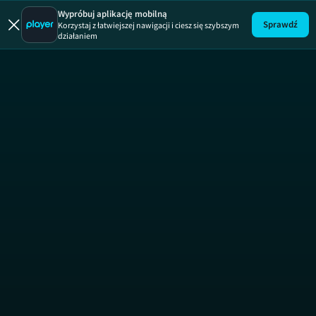
Wallander SE
Wypróbuj aplikację mobilną
Sprawdź
Korzystaj z łatwiejszej nawigacji i ciesz się szybszym
działaniem