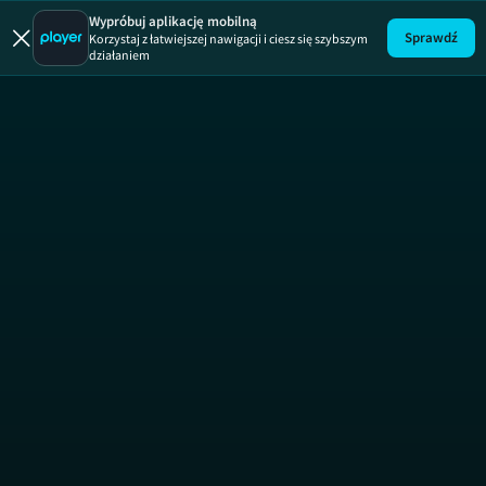
Wallander SE
Wypróbuj aplikację mobilną
Sprawdź
Korzystaj z łatwiejszej nawigacji i ciesz się szybszym
działaniem