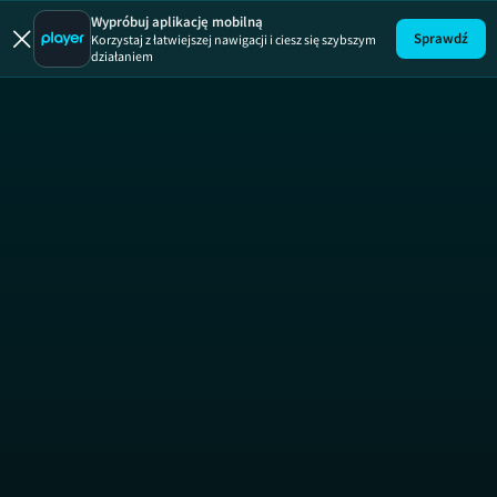
Mały Zgon
Wypróbuj aplikację mobilną
Sprawdź
Korzystaj z łatwiejszej nawigacji i ciesz się szybszym
działaniem