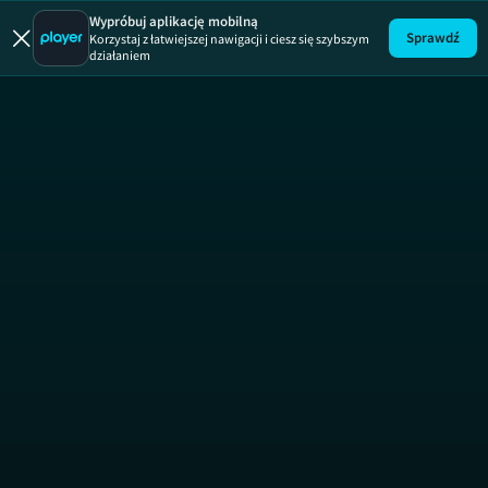
Detektywi
Wypróbuj aplikację mobilną
Sprawdź
Korzystaj z łatwiejszej nawigacji i ciesz się szybszym
działaniem