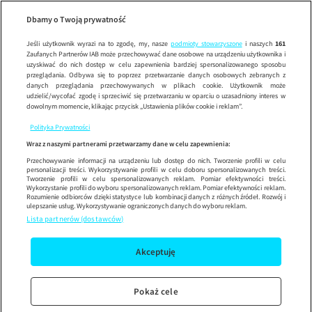
Wypróbuj aplikację mobilną
Dbamy o Twoją prywatność
Sprawdź
Korzystaj z łatwiejszej nawigacji i ciesz się szybszym
działaniem
Jeśli użytkownik wyrazi na to zgodę, my, nasze
podmioty stowarzyszone
i naszych
161
Zaufanych Partnerów IAB może przechowywać dane osobowe na urządzeniu użytkownika i
uzyskiwać do nich dostęp w celu zapewnienia bardziej spersonalizowanego sposobu
przeglądania. Odbywa się to poprzez przetwarzanie danych osobowych zebranych z
danych przeglądania przechowywanych w plikach cookie. Użytkownik może
udzielić/wycofać zgodę i sprzeciwić się przetwarzaniu w oparciu o uzasadniony interes w
dowolnym momencie, klikając przycisk „Ustawienia plików cookie i reklam”.
Polityka Prywatności
Wraz z naszymi partnerami przetwarzamy dane w celu zapewnienia:
Przechowywanie informacji na urządzeniu lub dostęp do nich. Tworzenie profili w celu
personalizacji treści. Wykorzystywanie profili w celu doboru spersonalizowanych treści.
Tworzenie profili w celu spersonalizowanych reklam. Pomiar efektywności treści.
Wykorzystanie profili do wyboru spersonalizowanych reklam. Pomiar efektywności reklam.
Rozumienie odbiorców dzięki statystyce lub kombinacji danych z różnych źródeł. Rozwój i
ulepszanie usług. Wykorzystywanie ograniczonych danych do wyboru reklam.
Lista partnerów (dostawców)
Akceptuję
Pokaż cele