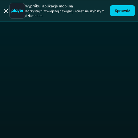
Wypróbuj aplikację mobilną
Sprawdź
Korzystaj z łatwiejszej nawigacji i ciesz się szybszym
działaniem