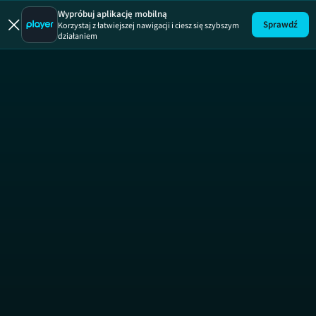
Wypróbuj aplikację mobilną
Sprawdź
Korzystaj z łatwiejszej nawigacji i ciesz się szybszym
działaniem