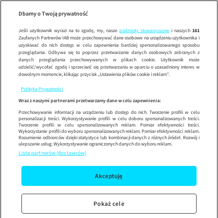
Wypróbuj aplikację mobilną
Dbamy o Twoją prywatność
Sprawdź
Korzystaj z łatwiejszej nawigacji i ciesz się szybszym
działaniem
Jeśli użytkownik wyrazi na to zgodę, my, nasze
podmioty stowarzyszone
i naszych
161
Zaufanych Partnerów IAB może przechowywać dane osobowe na urządzeniu użytkownika i
uzyskiwać do nich dostęp w celu zapewnienia bardziej spersonalizowanego sposobu
przeglądania. Odbywa się to poprzez przetwarzanie danych osobowych zebranych z
danych przeglądania przechowywanych w plikach cookie. Użytkownik może
udzielić/wycofać zgodę i sprzeciwić się przetwarzaniu w oparciu o uzasadniony interes w
dowolnym momencie, klikając przycisk „Ustawienia plików cookie i reklam”.
Polityka Prywatności
Wraz z naszymi partnerami przetwarzamy dane w celu zapewnienia:
Przechowywanie informacji na urządzeniu lub dostęp do nich. Tworzenie profili w celu
personalizacji treści. Wykorzystywanie profili w celu doboru spersonalizowanych treści.
Tworzenie profili w celu spersonalizowanych reklam. Pomiar efektywności treści.
Wykorzystanie profili do wyboru spersonalizowanych reklam. Pomiar efektywności reklam.
Rozumienie odbiorców dzięki statystyce lub kombinacji danych z różnych źródeł. Rozwój i
ulepszanie usług. Wykorzystywanie ograniczonych danych do wyboru reklam.
Lista partnerów (dostawców)
Akceptuję
Pokaż cele