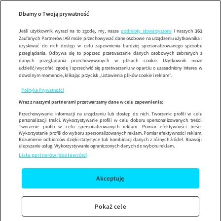
Wypróbuj aplikację mobilną
Dbamy o Twoją prywatność
Sprawdź
Korzystaj z łatwiejszej nawigacji i ciesz się szybszym
działaniem
Jeśli użytkownik wyrazi na to zgodę, my, nasze
podmioty stowarzyszone
i naszych
161
Zaufanych Partnerów IAB może przechowywać dane osobowe na urządzeniu użytkownika i
uzyskiwać do nich dostęp w celu zapewnienia bardziej spersonalizowanego sposobu
przeglądania. Odbywa się to poprzez przetwarzanie danych osobowych zebranych z
danych przeglądania przechowywanych w plikach cookie. Użytkownik może
udzielić/wycofać zgodę i sprzeciwić się przetwarzaniu w oparciu o uzasadniony interes w
dowolnym momencie, klikając przycisk „Ustawienia plików cookie i reklam”.
Polityka Prywatności
Wraz z naszymi partnerami przetwarzamy dane w celu zapewnienia:
Przechowywanie informacji na urządzeniu lub dostęp do nich. Tworzenie profili w celu
personalizacji treści. Wykorzystywanie profili w celu doboru spersonalizowanych treści.
Tworzenie profili w celu spersonalizowanych reklam. Pomiar efektywności treści.
Wykorzystanie profili do wyboru spersonalizowanych reklam. Pomiar efektywności reklam.
Rozumienie odbiorców dzięki statystyce lub kombinacji danych z różnych źródeł. Rozwój i
ulepszanie usług. Wykorzystywanie ograniczonych danych do wyboru reklam.
Lista partnerów (dostawców)
Akceptuję
Pokaż cele