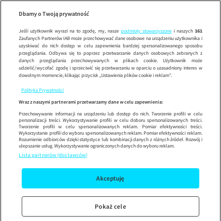
Wypróbuj aplikację mobilną
Dbamy o Twoją prywatność
Sprawdź
Korzystaj z łatwiejszej nawigacji i ciesz się szybszym
działaniem
Jeśli użytkownik wyrazi na to zgodę, my, nasze
podmioty stowarzyszone
i naszych
161
Zaufanych Partnerów IAB może przechowywać dane osobowe na urządzeniu użytkownika i
uzyskiwać do nich dostęp w celu zapewnienia bardziej spersonalizowanego sposobu
przeglądania. Odbywa się to poprzez przetwarzanie danych osobowych zebranych z
danych przeglądania przechowywanych w plikach cookie. Użytkownik może
udzielić/wycofać zgodę i sprzeciwić się przetwarzaniu w oparciu o uzasadniony interes w
dowolnym momencie, klikając przycisk „Ustawienia plików cookie i reklam”.
Polityka Prywatności
Wraz z naszymi partnerami przetwarzamy dane w celu zapewnienia:
Przechowywanie informacji na urządzeniu lub dostęp do nich. Tworzenie profili w celu
personalizacji treści. Wykorzystywanie profili w celu doboru spersonalizowanych treści.
Tworzenie profili w celu spersonalizowanych reklam. Pomiar efektywności treści.
Wykorzystanie profili do wyboru spersonalizowanych reklam. Pomiar efektywności reklam.
Rozumienie odbiorców dzięki statystyce lub kombinacji danych z różnych źródeł. Rozwój i
ulepszanie usług. Wykorzystywanie ograniczonych danych do wyboru reklam.
Lista partnerów (dostawców)
Akceptuję
Pokaż cele