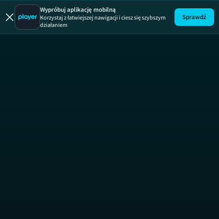
Wypróbuj aplikację mobilną
Sprawdź
Korzystaj z łatwiejszej nawigacji i ciesz się szybszym
działaniem