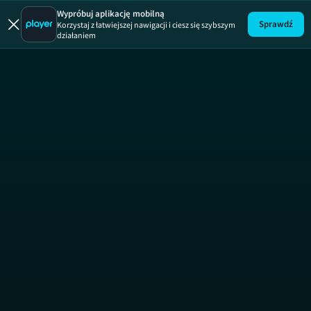
Wypróbuj aplikację mobilną
Sprawdź
Korzystaj z łatwiejszej nawigacji i ciesz się szybszym
działaniem