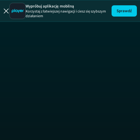
Wypróbuj aplikację mobilną
Sprawdź
Korzystaj z łatwiejszej nawigacji i ciesz się szybszym
działaniem