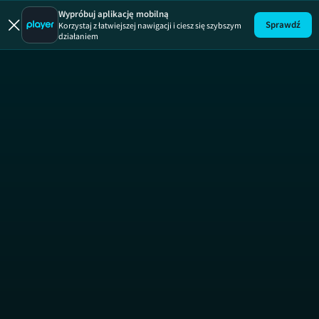
Wypróbuj aplikację mobilną
Sprawdź
Korzystaj z łatwiejszej nawigacji i ciesz się szybszym
działaniem