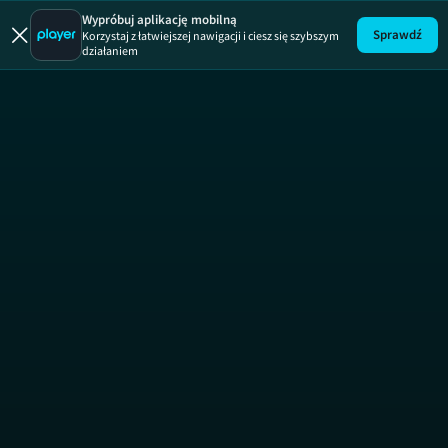
Wypróbuj aplikację mobilną
Sprawdź
Korzystaj z łatwiejszej nawigacji i ciesz się szybszym
działaniem