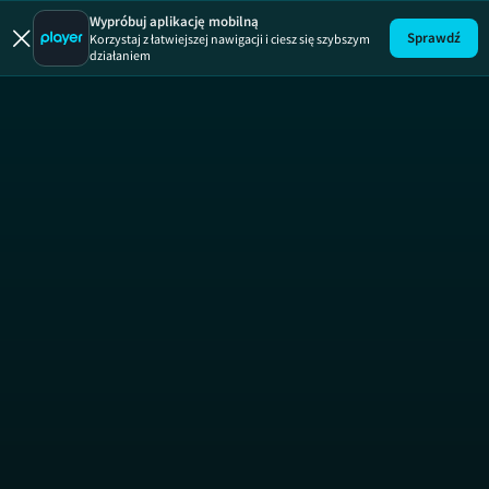
Wypróbuj aplikację mobilną
Sprawdź
Korzystaj z łatwiejszej nawigacji i ciesz się szybszym
działaniem