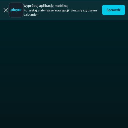
Wypróbuj aplikację mobilną
Sprawdź
Korzystaj z łatwiejszej nawigacji i ciesz się szybszym
działaniem